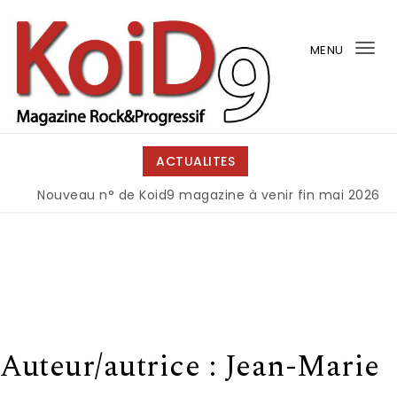
Skip to content
MENU
Tog
nav
KoiD9
ACTUALITES
Nouveau n° de Koid9 magazine à venir fin mai 2026
|
Auteur/autrice :
Jean-Marie