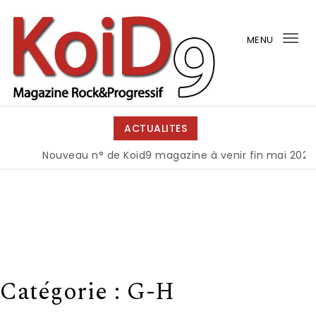
Skip to content
MENU
Tog
nav
KoiD9
ACTUALITES
Nouveau n° de Koid9 magazine à venir fin mai 2026
Catégorie :
G-H