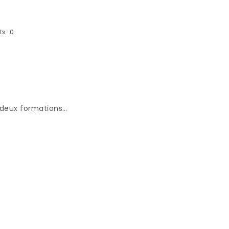
s:
0
s deux formations…