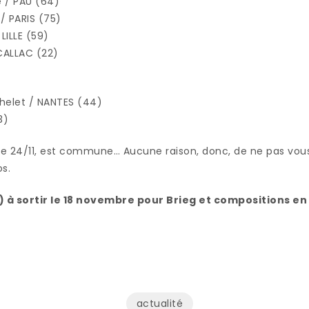
e / PAU (64)
 / PARIS (75)
 LILLE (59)
 CALLAC (22)
chelet / NANTES (44)
3)
le 24/11, est commune… Aucune raison, donc, de ne pas vous 
os.
) à sortir le 18 novembre pour Brieg et compositions en
actualité