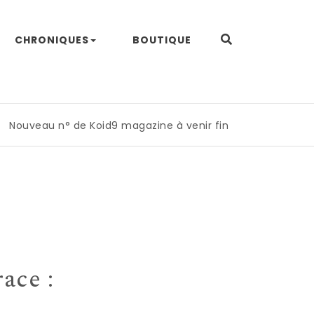
CHRONIQUES
BOUTIQUE
ouveau n° de Koid9 magazine à venir fin mai 2026
|
Toute
ace :