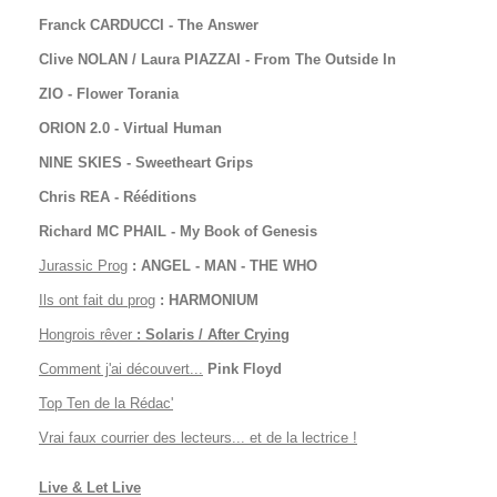
Franck CARDUCCI - The Answer
Clive NOLAN / Laura PIAZZAI - From The Outside In
ZIO - Flower Torania
ORION 2.0 - Virtual Human
NINE SKIES - Sweetheart Grips
Chris REA - Rééditions
Richard MC PHAIL - My Book of Genesis
Jurassic Prog
: ANGEL - MAN - THE WHO
Ils ont fait du prog
: HARMONIUM
Hongrois rêver
: Solaris / After Crying
Comment j'ai découvert
...
Pink Floyd
Top Ten de la Rédac'
Vrai faux courrier des lecteurs... et de la lectrice !
Live & Let Live