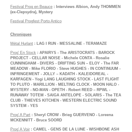
Festival Prog en Beauce
: Interviews Albion, Andy THOMMEN
(ex-Clepsydra), Mystery
Festival Progfest Porto Antico
Chroniques
Métal
Hurlant
: LAG I RUN - MESSALINE - TERAMAZE
Prog' En Stock
: APAIRYS - The ARISTOCRATS - BAROCK
PROJECT - CELLAR NOISE - Michele CONTA - Rosalie
CUNNINGHAM - DIVERS - DRIFTING SUN – ELOY - The FAR
MEADOW - Mike FLORIO - Steve HUGHES - IN CONTINUUM -
INFRINGEMENT - JOLLY – KADATH - KALEIDOREAL -
KARFAGEN - Yogi LANG LAUGHING STOCK - LAST FLIGHT
TO PLUTO - MARILLION - MELTING CLOCK - MOON HALO -
MYSTERY - NO-MAN - OPETH - Robert REED – RPWL -
RUNAWAY TOTEM - SAIGA ANTELOPE - SOLARIS - The TEA
CLUB - THIEVES KITCHEN - WESTERN ELECTRIC SOUND
SYSTEM - YES
Prog' A Part
: Sheryl CROW - Brieg GUERVENO - Loreena
MCKENNITT - Bruce SOORD
Prog' A Voir
: CAMEL - GENS DE LA LUNE - WISHBONE ASH